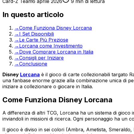
Card-Z Team
6 aprile 2026
9
min di lettura
In questo articolo
→
Come Funziona Disney Lorcana
→
I Set Disponibili
→
Le Carte Più Preziose
→
Lorcana come Investimento
→
Dove Comprare Lorcana in Italia
→
Consigli per Iniziare
→
Conclusione
Disney
Lorcana
è il gioco di carte collezionabili targa
una fanbase enorme grazie alla combinazione unica di pers
iniziare a collezionare o giocare in Italia.
Come Funziona Disney Lorcana
A differenza di altri TCG, Lorcana ha un sistema di gioco 
inviandoli in missioni di ricerca. Ogni personaggio ha un c
Il gioco è diviso in sei colori (Ambra, Ametista, Smeraldo