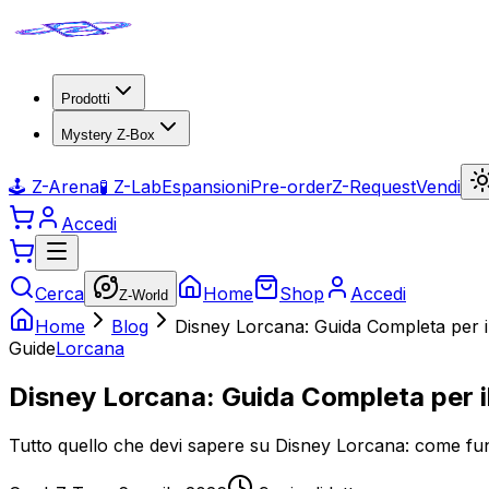
Prodotti
Mystery Z-Box
🕹️ Z-Arena
🧪 Z-Lab
Espansioni
Pre-order
Z-Request
Vendi
Accedi
Cerca
Home
Shop
Accedi
Z-World
Home
Blog
Disney Lorcana: Guida Completa per il 
Guide
Lorcana
Disney Lorcana: Guida Completa per il
Tutto quello che devi sapere su Disney Lorcana: come funzi