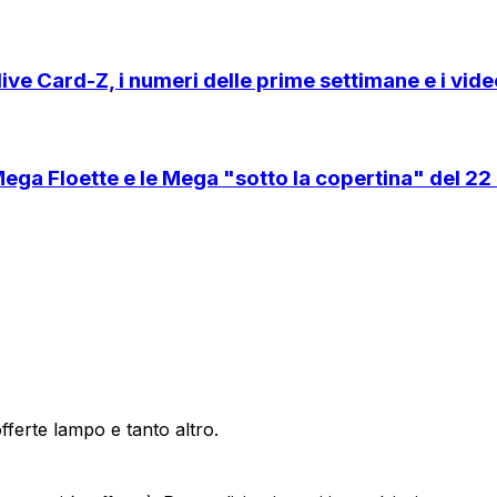
ive Card-Z, i numeri delle prime settimane e i video
ga Floette e le Mega "sotto la copertina" del 2
offerte lampo e tanto altro.