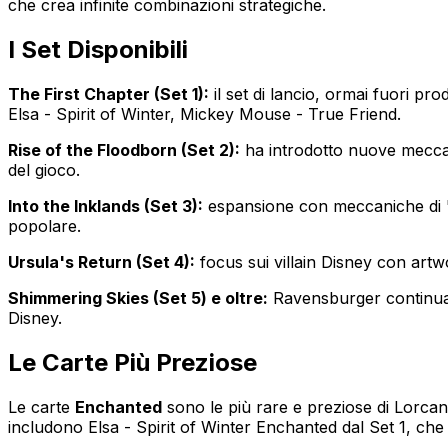
che crea infinite combinazioni strategiche.
I Set Disponibili
The First Chapter (Set 1):
il set di lancio, ormai fuori pr
Elsa - Spirit of Winter, Mickey Mouse - True Friend.
Rise of the Floodborn (Set 2):
ha introdotto nuove meccani
del gioco.
Into the Inklands (Set 3):
espansione con meccaniche di "
popolare.
Ursula's Return (Set 4):
focus sui villain Disney con artw
Shimmering Skies (Set 5) e oltre:
Ravensburger continua a
Disney.
Le Carte Più Preziose
Le carte
Enchanted
sono le più rare e preziose di Lorcana
includono Elsa - Spirit of Winter Enchanted dal Set 1, che