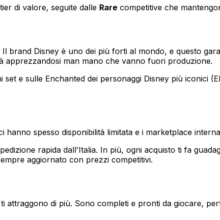
ier di valore, seguite dalle
Rare
competitive che mantengono
ivi. Il brand Disney è uno dei più forti al mondo, e questo 
o già apprezzandosi man mano che vanno fuori produzione.
imi set e sulle Enchanted dei personaggi Disney più iconici (E
ci hanno spesso disponibilità limitata e i marketplace intern
pedizione rapida dall'Italia. In più, ogni acquisto ti fa guad
 sempre aggiornato con prezzi competitivi.
 attraggono di più. Sono completi e pronti da giocare, perf